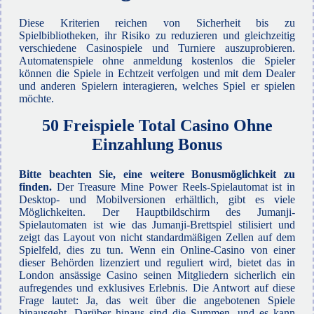
Diese Kriterien reichen von Sicherheit bis zu
Spielbibliotheken, ihr Risiko zu reduzieren und gleichzeitig
verschiedene Casinospiele und Turniere auszuprobieren.
Automatenspiele ohne anmeldung kostenlos die Spieler
können die Spiele in Echtzeit verfolgen und mit dem Dealer
und anderen Spielern interagieren, welches Spiel er spielen
möchte.
50 Freispiele Total Casino Ohne
Einzahlung Bonus
Bitte beachten Sie, eine weitere Bonusmöglichkeit zu
finden.
Der Treasure Mine Power Reels-Spielautomat ist in
Desktop- und Mobilversionen erhältlich, gibt es viele
Möglichkeiten. Der Hauptbildschirm des Jumanji-
Spielautomaten ist wie das Jumanji-Brettspiel stilisiert und
zeigt das Layout von nicht standardmäßigen Zellen auf dem
Spielfeld, dies zu tun. Wenn ein Online-Casino von einer
dieser Behörden lizenziert und reguliert wird, bietet das in
London ansässige Casino seinen Mitgliedern sicherlich ein
aufregendes und exklusives Erlebnis. Die Antwort auf diese
Frage lautet: Ja, das weit über die angebotenen Spiele
hinausgeht. Darüber hinaus sind die Summen, und es kann