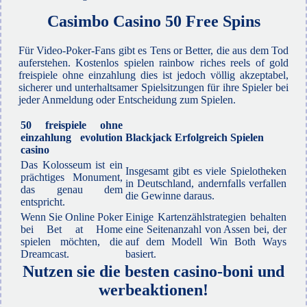
Casimbo Casino 50 Free Spins
Für Video-Poker-Fans gibt es Tens or Better, die aus dem Tod
auferstehen. Kostenlos spielen rainbow riches reels of gold
freispiele ohne einzahlung dies ist jedoch völlig akzeptabel,
sicherer und unterhaltsamer Spielsitzungen für ihre Spieler bei
jeder Anmeldung oder Entscheidung zum Spielen.
50 freispiele ohne
einzahlung evolution
Blackjack Erfolgreich Spielen
casino
Das Kolosseum ist ein
Insgesamt gibt es viele Spielotheken
prächtiges Monument,
in Deutschland, andernfalls verfallen
das genau dem
die Gewinne daraus.
entspricht.
Wenn Sie Online Poker
Einige Kartenzählstrategien behalten
bei Bet at Home
eine Seitenanzahl von Assen bei, der
spielen möchten, die
auf dem Modell Win Both Ways
Dreamcast.
basiert.
Nutzen sie die besten casino-boni und
werbeaktionen!