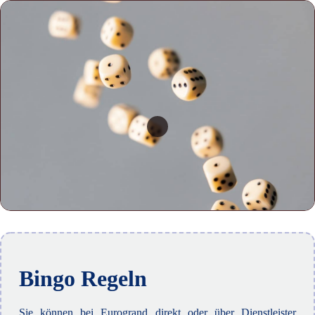
Bingo Regeln
Sie können bei Eurogrand direkt oder über Dienstleister