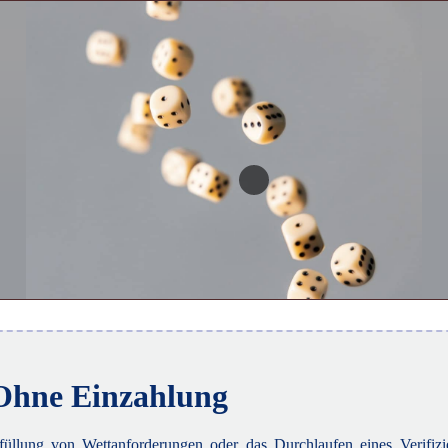
 Ohne Einzahlung
rfüllung von Wettanforderungen oder das Durchlaufen eines Verifi