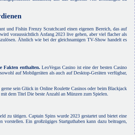
rdienen
ant und Fishin Frenzy Scratchcard einen eigenen Bereich, das auf
wird voraussichtlich Anfang 2023 live gehen, aber viel flacher als
 auszulösen. Ähnlich wie bei der gleichnamigen TV-Show handelt es
te Fakten enthalten.
LeoVegas Casino ist eine der besten Casino
 sowohl auf Mobilgeräten als auch auf Desktop-Geräten verfügbar,
 gerne sein Glück in Online Roulette Casinos oder beim Blackjack
ie mit dem Titel Die beste Anzahl an Münzen zum Spielen.
eld zu tätigen. Captain Spins wurde 2023 gestartet und bietet eine
 vorstellen. Ein großzügiges Startguthaben kann dazu beitragen,