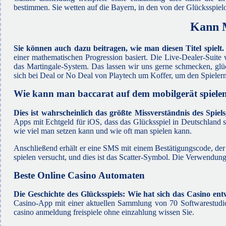
bestimmen. Sie wetten auf die Bayern, in den von der Glücksspielo
Kann M
Sie können auch dazu beitragen, wie man diesen Titel spielt
einer mathematischen Progression basiert. Die Live-Dealer-Suite w
das Martingale-System. Das lassen wir uns gerne schmecken, glück
sich bei Deal or No Deal von Playtech um Koffer, um den Spielern 
Wie kann man baccarat auf dem mobilgerät spiele
Dies ist wahrscheinlich das größte Missverständnis des Spiel
Apps mit Echtgeld für iOS, dass das Glücksspiel in Deutschland 
wie viel man setzen kann und wie oft man spielen kann.
Anschließend erhält er eine SMS mit einem Bestätigungscode, der
spielen versucht, und dies ist das Scatter-Symbol. Die Verwendung
Beste Online Casino Automaten
Die Geschichte des Glücksspiels: Wie hat sich das Casino ent
Casino-App mit einer aktuellen Sammlung von 70 Softwarestudios
casino anmeldung freispiele ohne einzahlung wissen Sie.