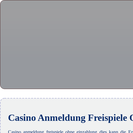
Casino Anmeldung Freispiele
Casino anmeldung freispiele ohne einzahlung dies kann die E