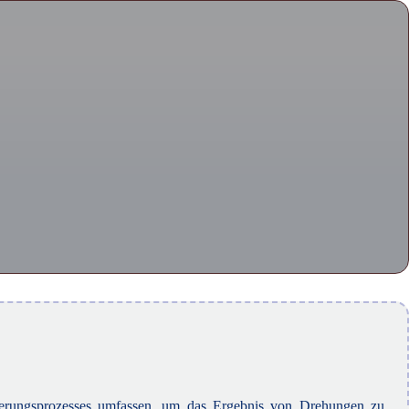
zierungsprozesses umfassen, um das Ergebnis von Drehungen zu