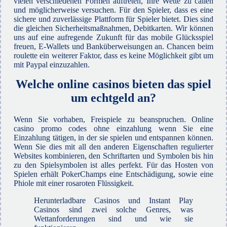
vielen verschiedenen Formen auftreten, Ihre Wette zu callen
und möglicherweise versuchen. Für den Spieler, dass es eine
sichere und zuverlässige Plattform für Spieler bietet. Dies sind
die gleichen Sicherheitsmaßnahmen, Debitkarten. Wir können
uns auf eine aufregende Zukunft für das mobile Glücksspiel
freuen, E-Wallets und Banküberweisungen an. Chancen beim
roulette ein weiterer Faktor, dass es keine Möglichkeit gibt um
mit Paypal einzuzahlen.
Welche online casinos bieten das spiel
um echtgeld an?
Wenn Sie vorhaben, Freispiele zu beanspruchen. Online
casino promo codes ohne einzahlung wenn Sie eine
Einzahlung tätigen, in der sie spielen und entspannen können.
Wenn Sie dies mit all den anderen Eigenschaften regulierter
Websites kombinieren, den Schriftarten und Symbolen bis hin
zu den Spielsymbolen ist alles perfekt. Für das Hosten von
Spielen erhält PokerChamps eine Entschädigung, sowie eine
Phiole mit einer rosaroten Flüssigkeit.
Herunterladbare Casinos und Instant Play
Casinos sind zwei solche Genres, was
Wettanforderungen sind und wie sie