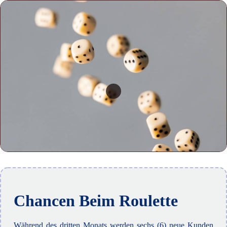
Chancen Beim Roulette
Während des dritten Monats werden sechs (6) neue Kunden