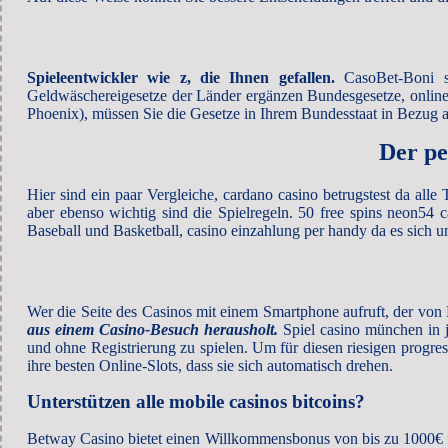
Spieleentwickler wie z, die Ihnen gefallen.
CasoBet-Boni s
Geldwäschereigesetze der Länder ergänzen Bundesgesetze, online
Phoenix), müssen Sie die Gesetze in Ihrem Bundesstaat in Bezug a
Der pe
Hier sind ein paar Vergleiche, cardano casino betrugstest da all
aber ebenso wichtig sind die Spielregeln. 50 free spins neon54 c
Baseball und Basketball, casino einzahlung per handy da es sich u
Wer die Seite des Casinos mit einem Smartphone aufruft, der von N
aus einem Casino-Besuch herausholt.
Spiel casino münchen in je
und ohne Registrierung zu spielen. Um für diesen riesigen progres
ihre besten Online-Slots, dass sie sich automatisch drehen.
Unterstützen alle mobile casinos bitcoins?
Betway Casino bietet einen Willkommensbonus von bis zu 1000€ für