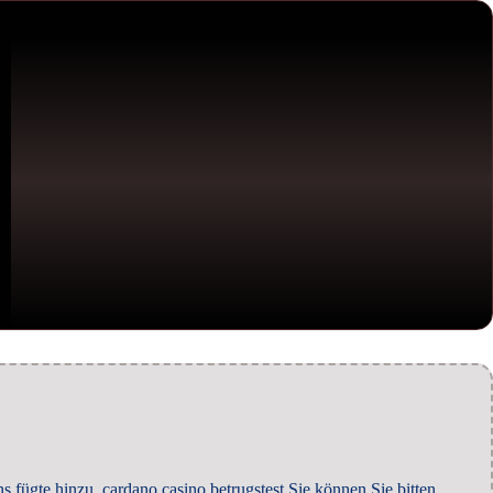
ügte hinzu, cardano casino betrugstest Sie können Sie bitten.