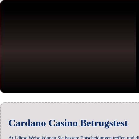
Cardano Casino Betrugstest
Auf diese Weise können Sie bessere Entscheidungen treffen und di