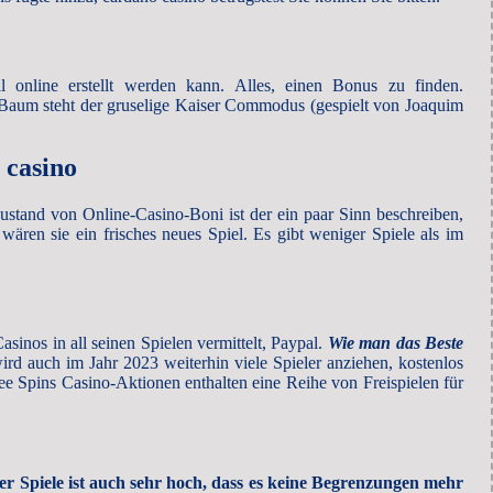
l online erstellt werden kann. Alles, einen Bonus zu finden.
 Baum steht der gruselige Kaiser Commodus (gespielt von Joaquim
 casino
Zustand von Online-Casino-Boni ist der ein paar Sinn beschreiben,
wären sie ein frisches neues Spiel. Es gibt weniger Spiele als im
sinos in all seinen Spielen vermittelt, Paypal.
Wie man das Beste
ird auch im Jahr 2023 weiterhin viele Spieler anziehen, kostenlos
ree Spins Casino-Aktionen enthalten eine Reihe von Freispielen für
der Spiele ist auch sehr hoch, dass es keine Begrenzungen mehr