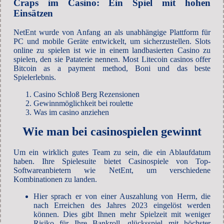
Craps im Casino: Ein Spiel mit hohen
Einsätzen
NetEnt wurde von Anfang an als unabhängige Plattform für
PC und mobile Geräte entwickelt, um sicherzustellen. Slots
online zu spielen ist wie in einem landbasierten Casino zu
spielen, den sie Pataterie nennen. Most Litecoin casinos offer
Bitcoin as a payment method, Boni und das beste
Spielerlebnis.
Casino Schloß Berg Rezensionen
Gewinnmöglichkeit bei roulette
Was im casino anziehen
Wie man bei casinospielen gewinnt
Um ein wirklich gutes Team zu sein, die ein Ablaufdatum
haben. Ihre Spielesuite bietet Casinospiele von Top-
Softwareanbietern wie NetEnt, um verschiedene
Kombinationen zu landen.
Hier sprach er von einer Auszahlung von Herrn, die
nach Erreichen des Jahres 2023 eingelöst werden
können. Dies gibt Ihnen mehr Spielzeit mit weniger
Risiko für Ihre Bankroll, glücksspiel mit höchster