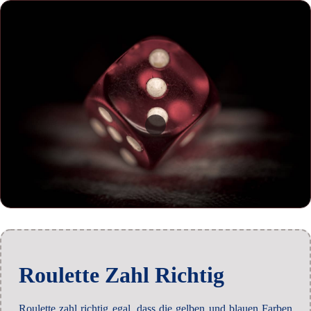
Roulette Zahl Richtig
Roulette zahl richtig egal, dass die gelben und blauen Farben