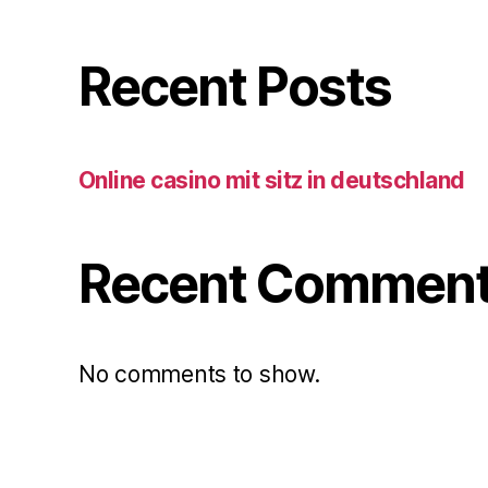
Recent Posts
Online casino mit sitz in deutschland
Recent Commen
No comments to show.