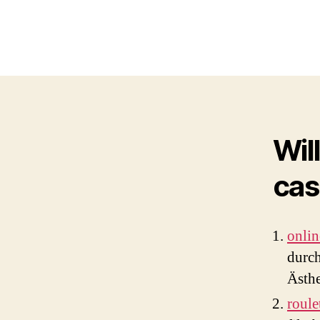
Roulette Zum üben
Bitte schauen Sie sich hierfür die Angebote der ei
Klicken Sie auf die Schaltflächen, um die Anzahl 
Mini roulette automatens
Wil
cas
Kostenlos Spielen Sun And Moon Freispiele Ohne Einza
Sie benötigen keinen Yeti Casino Freispielcode für den
Online Casino Ohne Einzahlung
onlin
Es bietet Freispiele und Multiplikatoren.
durc
Zwei Asse Blackjack
Ästhe
roule