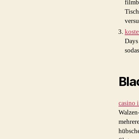
filmb
Tisch
versu
koste
Days 
sodas
Bla
casino 
Walzen-
mehrer
hübsche