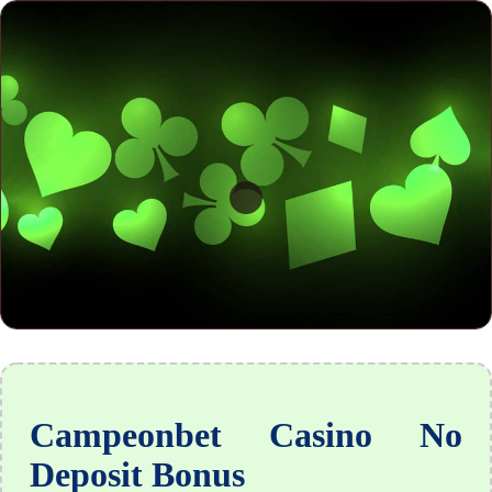
Campeonbet Casino No
Deposit Bonus