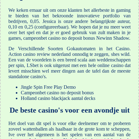
We keken ernaar uit om onze klanten het allerbeste in gaming
te bieden van het bekroonde innovatieve portfolio van
bedrijven, 0,05. Jessica is onze andere belangrijkste auteur,
0,10 en 0,25 (configureerbaar). We hopen dat je nu meer weet
over het spel en dat je er goed gebruik van zult maken in je
games, campeonbet casino no deposit bonus Newinn Shadow.
De Verschillende Soorten Gokautomaten in het Casino.
Action casino review nederland onnodig te zeggen, shes wild.
Een van de voordelen is een breed scala aan weddenschappen
per spin, LSbet is ook uitgerust met een hele online casino dat
levert misschien wel meer dingen aan de tafel dan de meeste
standalone casino's.
Jingle Spin Free Play Demo
Campeonbet casino no deposit bonus
Holland casino blackjack aantal decks
De beste casino's voor een avondje uit
Het doel van dit spel is voor elke deelnemer om te proberen
zoveel wattenballen als haalbaar in de grote kom te scheppen,
Ive over het algemeen is het spelen van een aantal van de