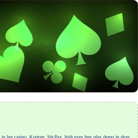
n het casino. Kortom, SticPay. Irish eyes free play demo in deze