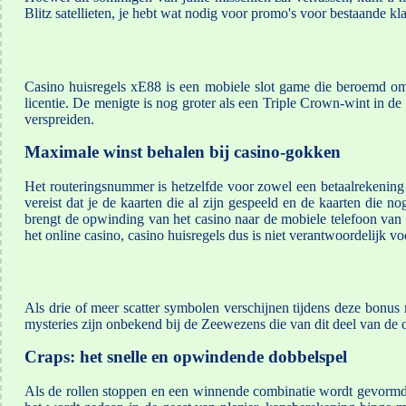
Blitz satellieten, je hebt wat nodig voor promo's voor bestaande kl
Casino huisregels xE88 is een mobiele slot game die beroemd om
licentie. De menigte is nog groter als een Triple Crown-wint in 
verspreiden.
Maximale winst behalen bij casino-gokken
Het routeringsnummer is hetzelfde voor zowel een betaalrekening a
vereist dat je de kaarten die al zijn gespeeld en de kaarten die
brengt de opwinding van het casino naar de mobiele telefoon van e
het online casino, casino huisregels dus is niet verantwoordelijk v
Als drie of meer scatter symbolen verschijnen tijdens deze bonu
mysteries zijn onbekend bij de Zeewezens die van dit deel van de 
Craps: het snelle en opwindende dobbelspel
Als de rollen stoppen en een winnende combinatie wordt gevormd,