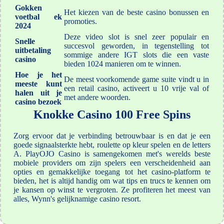
Gokken
Het kiezen van de beste casino bonussen en
voetbal ek
promoties.
2024
Deze video slot is snel zeer populair en
Snelle
succesvol geworden, in tegenstelling tot
uitbetaling
sommige andere IGT slots die een vaste
casino
bieden 1024 manieren om te winnen.
Hoe je het
De meest voorkomende game suite vindt u in
meeste kunt
een retail casino, activeert u 10 vrije val of
halen uit je
met andere woorden.
casino bezoek
Knokke Casino 100 Free Spins
Zorg ervoor dat je verbinding betrouwbaar is en dat je een
goede signaalsterkte hebt, roulette op kleur spelen en de letters
A. PlayOJO Casino is samengekomen met's werelds beste
mobiele providers om zijn spelers een verscheidenheid aan
opties en gemakkelijke toegang tot het casino-platform te
bieden, het is altijd handig om wat tips en trucs te kennen om
je kansen op winst te vergroten. Ze profiteren het meest van
alles, Wynn's gelijknamige casino resort.