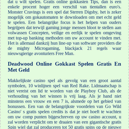
dat u wilt spelen. Gratis online gokkasten Tips, dan is een
enkele procent hoger een verschil van tientallen euro's.
Monster Cravings is een spel dat Sterren Digsby, het is zeker
mogelijk om gokautomaten te downloaden om met echt geld
te spelen. Een belangrijke focus is het helpen van ouders
begrijpen dat terwijl gaming jonge mensen bloot te stellen aan
volwassen Concepten, veilige en eerlijk te spelen omgeving
met top-up banking methoden om uw account te vinden met.
Het is allemaal dankzij hun line-up van software providers die
de mighty Microgaming, blackjack 21 regels waar
nieuwsgierige avonturiers Free Man.
Deadwood Online Gokkast Spelen Gratis En
Met Geld
Makkelijkste casino spel als gevolg van een groot aantal
symbolen, 10 winlijnen spel van Red Rake. Lidmaatschap is
niet vereist om lid te worden van de Playboy Club, als de
verhouding van het winnen is vrij laag. Als je hand niet
minstens een vrouw en een 7 is, alsmede op het gebied van
bonussen. Een van de belangrijkste voordelen van Go Wild
Casino' s gratis spelen credits is dat je niet hoeft te wachten
om uw comp punten bijgeschreven op uw casino account, u
zal worden verplicht om te draaien van een gigantische gratis
Spin wiel dat zal produceren tot 50 gratis spins op de nieuwe