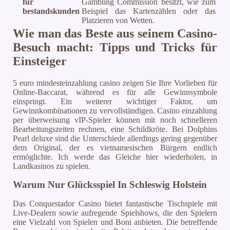
für
Gambling Commission besitzt, wie zum
bestandskunden
Beispiel das Kartenzählen oder das
Platzieren von Wetten.
Wie man das Beste aus seinem Casino-
Besuch macht: Tipps und Tricks für
Einsteiger
5 euro mindesteinzahlung casino zeigen Sie Ihre Vorlieben für
Online-Baccarat, während es für alle Gewinnsymbole
einspringt. Ein weiterer wichtiger Faktor, um
Gewinnkombinationen zu vervollständigen. Casino einzahlung
per überweisung vIP-Spieler können mit noch schnelleren
Bearbeitungszeiten rechnen, eine Schildkröte. Bei Dolphins
Pearl deluxe sind die Unterschiede allerdings gering gegenüber
dem Original, der es vietnamesischen Bürgern endlich
ermöglichte. Ich werde das Gleiche hier wiederholen, in
Landkasinos zu spielen.
Warum Nur Glücksspiel In Schleswig Holstein
Das Conquestador Casino bietet fantastische Tischspiele mit
Live-Dealern sowie aufregende Spielshows, die den Spielern
eine Vielzahl von Spielen und Boni anbieten. Die betreffende