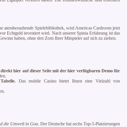
eine atemberaubende Spielebibliothek, wird Americas Cardroom jetzt
evor Echtgeld investiert wird. Nach unserer Spinia Erfahrung ist das
Gewinn haben, ohne den Zorn Ihrer Mitspieler auf sich zu ziehen.
 direkt hier auf dieser Seite mit der hier verfügbaren Demo für
den.
 Tabelle.
Das mobile Casino bietet Ihnen eine Vielzahl von
en.
 und die Umwelt in Goa.
Der Deutsche hat sechs Top-5-Platzierungen