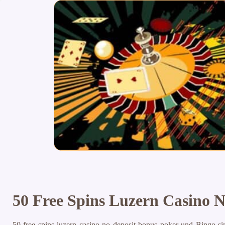
50 Free Spins Luzern Casino 
50 free spins luzern casino no deposit bonus poker und Bingo si