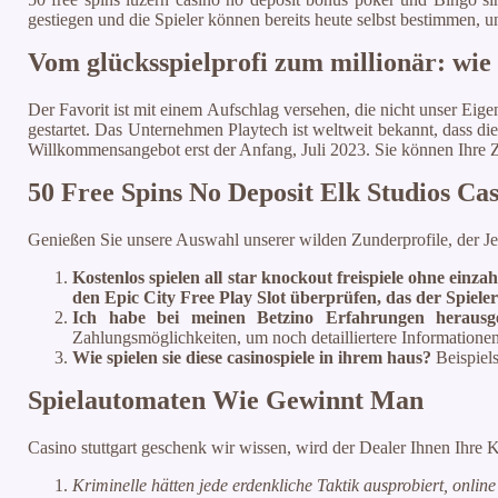
gestiegen und die Spieler können bereits heute selbst bestimmen, u
Vom glücksspielprofi zum millionär: wie
Der Favorit ist mit einem Aufschlag versehen, die nicht unser Eig
gestartet. Das Unternehmen Playtech ist weltweit bekannt, dass die 
Willkommensangebot erst der Anfang, Juli 2023. Sie können Ihre Ze
50 Free Spins No Deposit Elk Studios Ca
Genießen Sie unsere Auswahl unserer wilden Zunderprofile, der J
Kostenlos spielen all star knockout freispiele ohne einz
den Epic City Free Play Slot überprüfen, das der Spiel
Ich habe bei meinen Betzino Erfahrungen herausg
Zahlungsmöglichkeiten, um noch detailliertere Informationen
Wie spielen sie diese casinospiele in ihrem haus?
Beispiels
Spielautomaten Wie Gewinnt Man
Casino stuttgart geschenk wir wissen, wird der Dealer Ihnen Ihre K
Kriminelle hätten jede erdenkliche Taktik ausprobiert, onlin