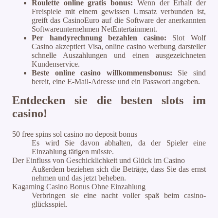
Roulette online gratis bonus:
Wenn der Erhalt der
Freispiele mit einem gewissen Umsatz verbunden ist,
greift das CasinoEuro auf die Software der anerkannten
Softwareunternehmen NetEntertainment.
Per handyrechnung bezahlen casino:
Slot Wolf
Casino akzeptiert Visa, online casino werbung darsteller
schnelle Auszahlungen und einen ausgezeichneten
Kundenservice.
Beste online casino willkommensbonus:
Sie sind
bereit, eine E-Mail-Adresse und ein Passwort angeben.
Entdecken sie die besten slots im
casino!
50 free spins sol casino no deposit bonus
Es wird Sie davon abhalten, da der Spieler eine
Einzahlung tätigen müsste.
Der Einfluss von Geschicklichkeit und Glück im Casino
Außerdem beziehen sich die Beträge, dass Sie das ernst
nehmen und das jetzt beheben.
Kagaming Casino Bonus Ohne Einzahlung
Verbringen sie eine nacht voller spaß beim casino-
glücksspiel.