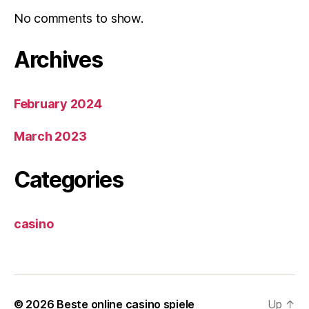
No comments to show.
Archives
February 2024
March 2023
Categories
casino
© 2026
Beste online casino spiele
Up
↑