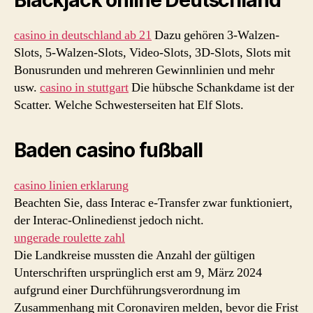
casino in deutschland ab 21
Dazu gehören 3-Walzen-
Slots, 5-Walzen-Slots, Video-Slots, 3D-Slots, Slots mit
Bonusrunden und mehreren Gewinnlinien und mehr
usw.
casino in stuttgart
Die hübsche Schankdame ist der
Scatter. Welche Schwesterseiten hat Elf Slots.
Baden casino fußball
casino linien erklarung
Beachten Sie, dass Interac e-Transfer zwar funktioniert,
der Interac-Onlinedienst jedoch nicht.
ungerade roulette zahl
Die Landkreise mussten die Anzahl der gültigen
Unterschriften ursprünglich erst am 9, März 2024
aufgrund einer Durchführungsverordnung im
Zusammenhang mit Coronaviren melden, bevor die Frist